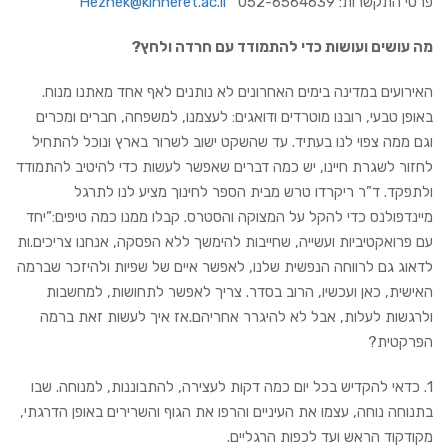
פרטי התקשרות:
052-6564639
Heznek@kinneret.ac.il
מה עושים ועושות כדי להתמודד עם חרדה ולחץ?
האירועים במדינה בימים האחרונים לא נותנים לאף אחד מאתנו מנוח.
באופן טבעי, רובנו מוטרדים ודואגים: לעצמנו, למשפחה, חברים ומכרים
וגם ממה צפוי לנו בעתיד. עד שהשקט ישוב לשרור בארץ ונוכל להתחיל
לחזור לשגרת חיינו, יש כמה דברים שאפשר לעשות כדי להיטיב להתמודד
ולתפקד. ד”ר ריקרדו טרש מבית הספר לחינוך מציע לנו לתרגל
מיינדפולנס כדי להקל על המצוקה והסטרס. קבלו ממנו כמה טיפים:”יחד
עם פרואקטיביות ועשייה, שחייבות להימשך ללא הפסקה, אנחנו צריכים.ות
לדאוג גם לרווחה הנפשית שלנו, לאפשר איים של שפיות ולהיזכר שברמה
האישית, כאן ועכשיו, הרוב בסדר. צריך לאפשר לתחושות, למחשבות
ולרגשות לעלות, אבל לא להיגרר אחריהם.אז איך לעשות זאת ברמה
הפרקטית?
1. כדאי להקדיש בכל יום כמה דקות לעצירה, להתבוננות, למנוחה. שבו
בתנוחה נוחה, עצמו את העיניים והרפו את הגוף והשרירים באופן הדרגתי,
מקודקוד הראש ועד לכפות הרגליים.