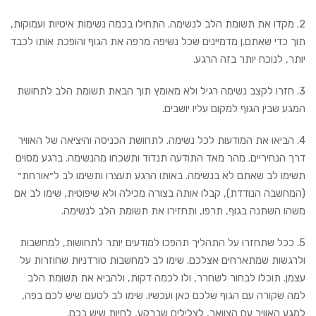
2. מקדו את תשומת הלב לנשימה. התחילו בכמה נשימות איטיות ועמוקות,
תוך כדי שאתם.ן מדמיינים שכל נשיפה מרפה את הגוף והופכת אותו לכבד
יותר, לנוכח יותר בזה הרגע.
3. חזרו לקצב נשימה רגיל ולא מאומץ תוך הבאת תשומת הלב לתחושת
המגע שבין הגוף למקום עליו יושבים.
4. הביאו את המודעות לכל נשימה. לתחושת הכניסה והיציאה של האוויר
דרך הנחיריים. מהר מאד התודעה תנדוד ותשכחו מהנשימה. ברגע מסוים
תשימו לב שאתם לא בנשימה. באותו הרגע תעצרו ותשימו לב ל״אורחת״
(המחשבה הנודדת), קבלו אותה בצורה מכילה ולא שיפוטית, שימו לב אם
משהו השתנה בגוף, תרפו, ותחזירו את תשומת הלב לנשימה.
5. ככל שתחזרו על התהליך תהפכו למודעים יותר לתחושות, למחשבות
ולרגשות שמתארחים אצלכם. שימו לב למחשבות טורדניות שחוזרות על
עצמן. תוכלו לבחור לשחרר, ולו לכמה דקות, ולהביא את תשומת הלב
למה שקורה עם הגוף שלכם כאן ועכשיו. שימו לב לטעם שיש לכם בפה,
למגע האוויר עם הצוואר, לצלילים שברקע, לחיות שיש בכם.