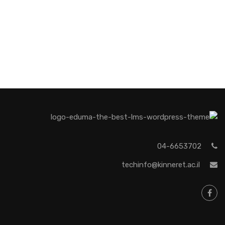
04-6653702
techinfo@kinneret.ac.il