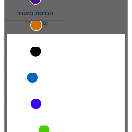
צור קשר
הנדסת סאונד
תחילת הלימודים בעוד:
הנדסאי חשמל
השאר
פרטים
ונציגינו יצרו
תעשייה וניהול
עמך קשר
בהקדם!
הנדסת מים
הנדסאי תוכנה