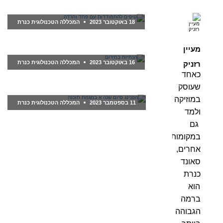
עדכונים למגויסים למילואים ולכוחות הבטחון
18 באוקטובר 2023
המכללה הטכנולוגית כנרת
טיפים להתמודדות עם פחד וחרדה
מעיין
16 באוקטובר 2023
המכללה הטכנולוגית כנרת
רזניק
כאחד
הנחיות בחירום
שעוסק
במוזיקה
11 בספטמבר 2023
המכללה הטכנולוגית כנרת
ולמד
הפנינג סיום שנה א במגמת תוכנה
גם
במקומות
אחרים,
סאונד
כנרת
הוא
ברמה
הגבוהה