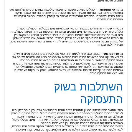
ושפכים ואיכות מים).
ג
.
קורסי
התמחות
–
הכוללים נושאים העומדים והעשויים לעמוד במרכז עיסוקו של ההנדסאי
בתעשיות המים, כגון: הנדסת תהליך, מערכות הולכת מים ושפכים, הנדסת השקיה וניקוז,
טיפול במים ובשפכים, תהליכים ממברנליים לשיפור מי קולחין והתפלה, מכשור ובקרה של
מערכות מים ושפכים.
ד. סיורי שטח –
הלימודים במגמת הנדסאי טכנולוגיות מים במכללה הטכנולוגית כנרת
כוללים סיורי שטח רבים במתקני מים ושפכים ובחברות העוסקות בפיתוח ושיווק טכנולוגיות
מים וזאת במטרה להיחשף לטכנולוגיות ומתקני מים ושפכים פעילים ולהציג את הקשר בין
הלימודים לתעשיית המים הקרובה בעמק הירדן והכנרת .בסיורי השטח, אנו מבצעים אפיון
של מגוון נרחב של מערכות מים ושפכים ומקיימים לימודי שטח בזיקה לתפעול מערכות מים,
אביזרי הולכה ובקרה.
ה. פרויקט גמר –
בשנה השלישית ללימודי הנדסאי טכנולוגיות מים, הסטודנטים נדרשים
לביצוע פרויקט גמר בתעשיית המים. צוות ההוראה של המגמה מציג לסטודנטים רשימה של
נושאי פרויקטים אפשריים ומצוות כל זוג סטודנטים למנחה מתעשיית המים. המטרה
העיקרית של פרויקט הגמר הינה ליישם את הנלמד בכיתה במערכות שטח אמיתיות .מטרת
המשנה של הפרויקט הינה לחשוף את הסטודנט לתעשיית המים ולמעסיק פוטנציאלי, כך
שבסיום הפרויקט קיימת סבירות שהסטודנט (וכבוגר המגמה) יועסק ע”י מקום העבודה בו
הוא ביצע את פרויקט הגמר.
השתלבות בשוק
התעסוקה
בוגרי התואר יוכלו לעסוק במגוון תחומים בשוק המים ובטכנולוגיה שלה. בין היתר ניתן יהיה
לעבוד בחברות טכנולוגיות המתמחות במים ובשפכים (תחום מוביל: מנהלי פרויקטים בארץ
ובחו”ל), חברות תפעול הנדסיות בתחום המים והשפכים ,תאגידי המים, במשרדי תכנון
טכנולוגיות , מט”ש (מנהלי ומתפעלי מט”ש), השקיה חקלאית ועירונית – מים, מפעלי טיפול
בשפכים במחלקות השונות בחברת מקורות, וכן במעבדות ובמחקר.
כישורי ההנדסאי המים באים לידי ביטוי ביכולתו\ה לנהל ולתפעל מתקני טיפול מים ושפכים,
לנטר ולבקר מערכות טיפול, איגום והולכה של מים וקולחין, בקר סביבתי, תכנון מערכות