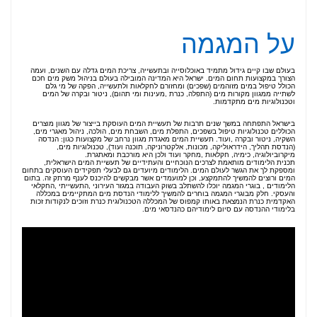
על המגמה
בעולם שבו קיים גידול מתמיד באוכלוסייה ובתעשייה, צריכת המים גדלה עם השנים, ועמה
הצורך במקצועות תחום המים. ישראל היא המדינה המובילה בעולם בניהול משק מים חכם
הכולל טיפול במים מזוהמים (שפכים) ומחזורם לחקלאות ולתעשייה, הפקה של מי גלם
לשתייה ממגוון מקורות מים (התפלה, כנרת ,מעינות ומי תהום), ניטור ובקרה של המים
וטכנולוגיות מים מתקדמות.
בישראל התפתחה במשך שנים תרבות של תעשיית המים העוסקת בייצור של מגוון מוצרים
הכוללים טכנולוגיות טיפול בשפכים, התפלת מים, השבחת מים, הולכה, ניהול מאגרי מים,
השקיה, ניטור ובקרה ,ועוד. תעשיית המים מאגדת מגוון נרחב של מקצועות כגון: הנדסה
(הנדסת תהליך, הידראוליקה, מכונות, אלקטרוניקה, תוכנה ועוד), טכנולוגיות מים,
מיקרוביולוגיה, כימיה, חקלאות ,מחקר ועוד ולכן היא מורכבת ומאתגרת.
תכנית הלימודים מותאמת לצרכים הנוכחיים והעתידיים של תעשיית המים הישראלית,
ומספקת לך את הגשר לעולם המים. הלימודים מיועדים גם לבעלי תפקידים העוסקים בתחום
המים ורוצים להמשיך להתמקצע, וכן למועמדים אשר מבקשים להיכנס לענף מרתק זה. בתום
הלימודים , בוגרי המגמה יוכלו להשתלב בשוק העבודה במגזר העירוני ,התעשייתי ,החקלאי
והעסקי. חלק מבוגרי המגמה בוחרים להמשיך ללימודי הנדסת מים המתקיימים במכללה
האקדמית כנרת הנמצאת באותו קמפוס של המכללה הטכנולוגית כנרת וזוכים לנקודות זכות
בלימודי ההנדסה עם סיום לימודיהם כהנדסאי מים.