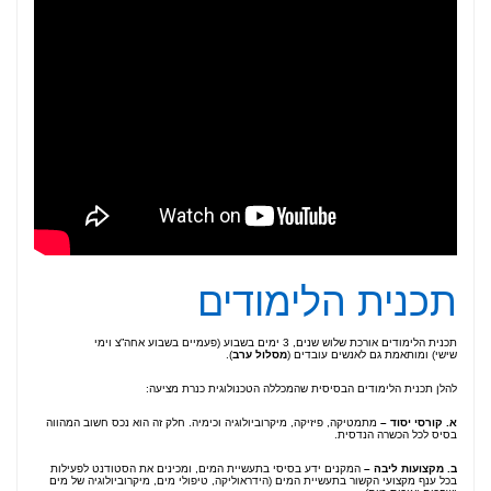
תכנית הלימודים
תכנית הלימודים אורכת שלוש שנים, 3 ימים בשבוע (פעמיים בשבוע אחה”צ וימי
שישי) ומותאמת גם לאנשים עובדים (
מסלול
ערב
).
להלן תכנית הלימודים הבסיסית שהמכללה הטכנולוגית כנרת מציעה:
א
.
קורסי
יסוד
–
מתמטיקה, פיזיקה, מיקרוביולוגיה וכימיה. חלק זה הוא נכס חשוב המהווה
בסיס לכל הכשרה הנדסית.
ב
.
מקצועות
ליבה
–
המקנים ידע בסיסי בתעשיית המים, ומכינים את הסטודנט לפעילות
בכל ענף מקצועי הקשור בתעשיית המים (הידראוליקה, טיפולי מים, מיקרוביולוגיה של מים