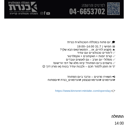
🎓 יום פתוח במכללה הטכנולוגית כנרת!
📅 חמישי | 31.7 14:00–19:00
🔥 מקצוע לחיים, או… הסטארטאפ הבא שלך?
✅ לימודים טכנולוגיים עם עתיד
✅ קורס יזמות + האקתונים + אקסלרטור
✅ מסלולי יום וערב – גם לאנשים עובדים
✅ נרשמים ביום הפתוח? קיזוז מלא של דמי הרישום!
💡 זה הזמן ללמוד חכם – ולבנות עתיד בטוח (או פורץ דרך 😉
📲 השאירו פרטים – ונדבר ביום הפתוח!
#הנדסאים #הנדסאיםבצפון #הנדסאים_כנרת #יוםפתוח
https://www.kinneret-minisite.com/openday
👉
התחלה
14:00