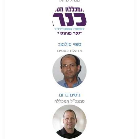
מנהל שיווק
סופי סולנצב
מנהלת כספים
ניסים ברום
סמנכ״ל המכללה