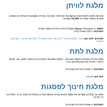
מלגת לוויתן
מעניקה מלגות לסטודנטים במקצועות ההנדסה, הסביבה, אנרגיה ומקצועות טכנולוגיים נוספים.
הזוכים במלגה יקבלו עד
15,000
שקלים!
הגשה:
ב-Milgapo Premium מקבלים סיוע והדרכת הגשה אישית!
התנדבות:
כ-100 שעות בלבד
לפרטים:
לחץ כאן
מיזם ״מלגות לוויתן״ ע״ש סרן תום פרקש ז״ל | פרויקט לוויתן – הפרויקט
הלאומי
מלגת לתת
מלגה נהדרת הפתוחה להגשה ומעניקה , המלגה מתאימה לסטודנטים בתואר ראשון, שני, שלישי
ולימודי תעודה (הנדסאים/הוראה וכו’).
התנדבות:
4 שעות התנדבות שבועיות
לחץ כאן
למלגה
מלגת חינוך לפסגות
מלגה עד 12,000 שקלים! את אפשר להגיש במידה ואתם לומדים במוסדות המוכרים ע”י המל”ג או
ע”י מה”ט!
התנדבות:
4 שעות התנדבות שבועיות