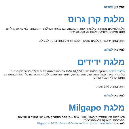
לחץ כאן
למלגה
מלגת קרן גרוס
מלגה לחיילים משוחררים ללא דרישת התנדבות, וגם מלגות הכוללות התנדבות, תלוי מאיזה קהל יעד
אתם מגיעים. מעניקה מלגות של 10,000 ש”ח!
התנדבות:
יש כמה מסלולים שונים, חלקם דורשים התנדבות וחלקם לא
לחץ כאן
למלגה
מלגת ידידים
מלגת ידידים
מעניקה מלגות בשווי 10,000 ש”ח! את הגשת המועמדות יכולים לבצע סטודנטים
בלימודי תואר ראשון, תואר שני, תואר שלישי, לימודי הנדסאים, לימודי הוראה או כל תעודה במוסדות
המוכרים ע”י המל”ג ומה”ט.
התנדבות:
כ-140 שעות
לחץ כאן
למלגה
מלגת Milgapo
היא מלגה ללא התנדבות בשווי 6,000 ש”ח –
תיפתח בתאריך 1/12/25 למשך 6 שבועות.
התנדבות:
מוענקת ללא התנדבות!
לפרטים:
מלגת משרד החינוך – מלגת מיל-GO – מילגו 2026 – Milgapo