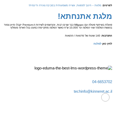
לפרטים:
מלגות – חינוך לפסגות, עשייה משמעותית בסביבה צעירה ודינמית!
מלגת אתנחתא!
פועלת בשיתוף פעולה עם Milgapo כבר שנים רבות, והנרשמים לשירות ה-Premium יקבלו סיוע צמוד
בהגשת המלגה! שווי המלגה עד 10,000 ש”ח כאשר המלגה מתקיימת כמעט בכל הארץ! מומלץ!
התנדבות:
140 שעות של סדנאות / הרצאות
לחץ כאן
למלגה
04-6653702
techinfo@kinneret.ac.il