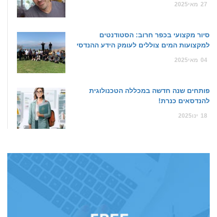
27
מאי
2025
סיור מקצועי בכפר חרוב: הסטודנטים
למקצועות המים צוללים לעומק הידע ההנדסי
04
מאי
2025
פותחים שנה חדשה במכללה הטכנולוגית
להנדסאים כנרת!
18
ינו
2025