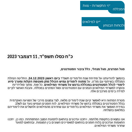
פרטי התקשרות – צוות
המכללה
עדכונים למגויסים למילואים
ולכוחות הבטחון
‏כ”ח כסלו תשפ”ד, 11 דצמבר 2023
סגל
המרצים
,
סגל
מנהלי,
כלל
ציבור
הסטודנטים,
בהמשך להודעתנו על פתיחת שנת הלימודים תשפ”ד
ביום ראשון 24.12.2023
, החליטה הנהלת
המכללה בשיתוף עם מה”ט, על
מתווה לימודים גמיש
הכולל מתן מעטפת הקלות ומערך סיוע
לימודי לכלל הסטודנטים במכללה בדגש על משרתי המילואים
. כל זאת, מתוך סולידריות
והוקרה למשרתי המילואים הנמנים עם הסטודנטים וסגל המרצים במכללה, והבנת האתגר לקיים
למידה בימים מורכבים אלה.
מטרת המתווה היא לאפשר קיום שנת לימודים מלאה, לצד צמצום מירבי של הפגיעה האקדמית
בכלל הסטודנטים במכללה בדגש על משרתי המילואים. לוח הזמנים הגמיש נועד גם לשלב
במידת האפשר את משרתי המילואים בלימודים עם שחרורם מהמילואים ולהשלים את לימודיהם
במלואם בהצלחה.
אנו נמצאים בתקופת מלחמה, ויתכנו עדכונים בהתאם לתמונת המצב המתפתחת. כמו כן, יתכנו
התאמות ועדכונים בלוח הזמנים בהתאם למאפיינים השונים בין המגמות, ובהתאם למועד
שחרור משרתי המילואים.