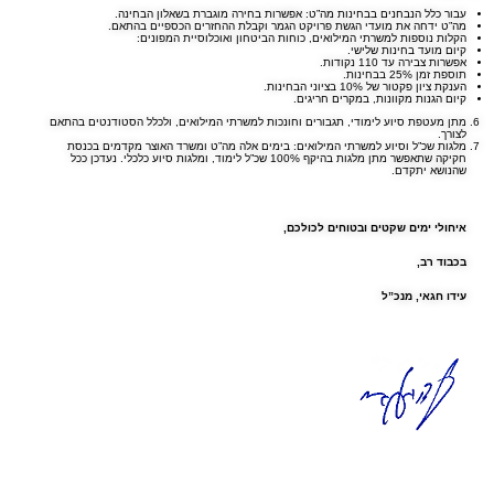
עבור כלל הנבחנים בבחינות מה”ט: אפשרות בחירה מוגברת בשאלון הבחינה.
מה”ט ידחה את מועדי הגשת פרויקט הגמר וקבלת ההחזרים הכספיים בהתאם.
הקלות נוספות למשרתי המילואים, כוחות הביטחון ואוכלוסיית המפונים:
קיום מועד בחינות שלישי.
אפשרות צבירה עד 110 נקודות.
תוספת זמן 25% בבחינות.
הענקת ציון פקטור של 10% בציוני הבחינות.
קיום הגנות מקוונות, במקרים חריגים.
מתן מעטפת סיוע לימודי, תגבורים וחונכות למשרתי המילואים, ולכלל הסטודנטים בהתאם
לצורך.
מלגות שכ”ל וסיוע למשרתי המילואים: בימים אלה מה”ט ומשרד האוצר מקדמים בכנסת
חקיקה שתאפשר מתן מלגות בהיקף 100% שכ”ל לימוד, ומלגות סיוע כלכלי. נעדכן ככל
שהנושא יתקדם.
איחולי ימים שקטים ובטוחים לכולכם
,
בכבוד רב,
עידו חגאי, מנכ”ל