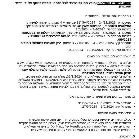
מתווה לימודים והתאמות
(מידע ממוקד ועדכני לכל מגמה יפורסם בנוסף על ידי ראשי
המגמות)
:
לוח זמנים שנתי הכולל 3 סמסטרים:
סמסטר א’: 24/12/2023 – 5/4/2024 (11 שבועות + 4 שבועות השלמה
למשרתי
המילואים
חלופה א’
).
*בכיתות שאין משרתי מילואים הלימודים יתקיימו ברצף.
בחינות סמסטר א’: 7/4/2024 – 3/5/2024.
סמסטר ב’: 5/5/2024 – 26/7/2024 (12 שבועות).
*מגמת אדריכלות עד 9/8/2024.
בחינות סמסטר ב’: 28/7/2024 – 23/8/2024.
*מגמת אדריכלות
11/8/2024 –
6/9/2024.
סמסטר קיץ: 25/8/2024 – 10/10/2024 (7 שבועות).
*רק למגמות במסלול לימודים
ערב.
בחינות סמסטר קיץ: 13/10/2024 – 1/11/2024.
היערכות לשילוב משרתי המילואים:
חלופה א’: במהלך סמסטר א’ למשתחררים ממילואים עד 2/2/2024 תבוצע השלמה של 4
שבועות (4/2/24 – 1/3/24). בסיום ההשלמה משוחררי המילואים ישתלבו בלימודים עם
כלל הכיתה.
* במהלך ההשלמה יתר הכיתה לא תלמד, למעט תלמידים שלא יעברו
מבחן אמצע ויחויבו ללמוד בהשלמה.
חלופה ב’: למשתחררים ממילואים עד 31/3/2024, מה”ט ופורום המכללות נערכים
לאפשרות השלמת לימודים מקוונת ברמה ארצית החל מ-31/3/2024, במסגרת ההשלמה
לימודי סמסטר א’ יתקיימו במקביל לסמסטר ב’ לשאר הסטודנטים, והשלמת סמסטר ב’
תתקיים במקביל לסמסטר קיץ. החלופה מורכבת לביצוע ומותנת באישור תקציב תוספתי
של משרד האוצר, וגיוס מרצים.
מועדי מבחנים מה”ט (מועד ב’ יפורסמו בהתאם):
מועד א’ אביב: 15/5/2024 – 31/5/2024.
מועד א’ קיץ: 1/9/2024 – 27/9/2024.
מידע כללי בנושא ההוראה:
ככלל, הלימודים יתקיימו באופן פרונטלי בקמפוס. יחד עם זאת, קיימת האפשרות
ללימודים חלקיים או מלאים בזום (בהתאם להערכת מצב), נעדכן במידה והנושא יתקיים.
השיעורים יוקלטו ויועלו לאתר הקורס ב-Moodle על מנת להקל על משרתי המילואים.
המרצים יעשירו את אתר הקורס ב-Moodle בחומרי למידה ובסיכומי השיעורים.
התאמות: