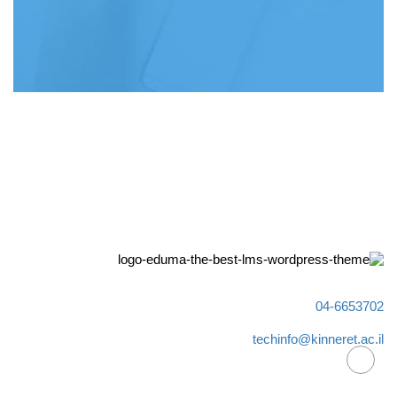
04-6653702
techinfo@kinneret.ac.il