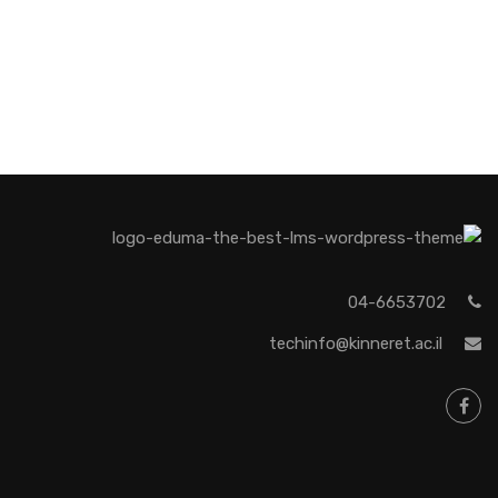
04-6653702
techinfo@kinneret.ac.il