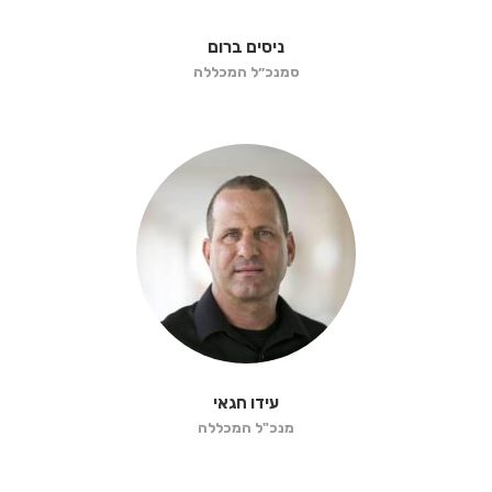
ניסים ברום
סמנכ״ל המכללה
עידו חגאי
מנכ"ל המכללה