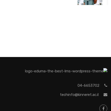
04-6653702
techinfo@kinneret.ac.il