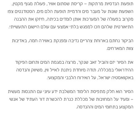
תופעות הנדסיות מרתקות – קריסת שסתום אוויר, פעולת מגוף מקטין,
השפעות שונות על מעבר מים והדמיית תופעת הלם מים. הסטודנטים צפו
מקרוב בפעולה של המערכות אותן לומדים בכיתה, חיזקו את ההבנה
התיאורטית שלהם וזכו למפגש בלתי אמצעי עם עולם היישום התעשייתי.
הביקור נחתם בארוחת צהריים נדיבה ומפנקת באווירה חמה, באדיבות
צוות המארחים.
את הסיור יזם והוביל זאב שנקר, מרצה במגמת המים ותחום הפיקוד
ההידראולי במכללה. תודה מיוחדת ניתנת לאייל ווין, משיווק והנדסה
באקוואסטיה ישראל, על האירוח הלבבי והמקצועי.
הסיור הוא חלק מתפיסת הלימוד המשלבת ידע עיוני עם התנסות מעשית
– ומעיד על המחויבות של מכללת כנרת להכשרת דור העתיד של אנשי
המקצוע בתחומי המים וההנדסה.