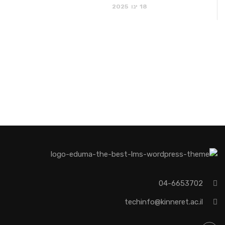
18
ינו
2025
04-6653702
techinfo@kinneret.ac.il