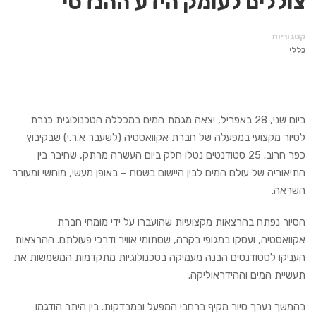
צוללים לעומק הידע ההנדסי
קטגוריות
כללי
ביום שני, 28 באפריל, יצאה מגמת המים במכללה הטכנולוגית כנרת
לסיור מקצועי במפעלה של חברת אקוואסטיה (לשעבר א.ר.י) שבקיבוץ
כפר חרוב. 25 סטודנטים נטלו חלק ביום העשרה מרתק, שחיבר בין
התיאוריה של עולם המים לבין היישום בשטח – באופן מעשי, מוחשי ומעורר
השראה.
הסיור נפתח בהרצאות מקצועיות שהועברו על ידי מומחי חברת
אקוואסטיה, ועסקו במגופי בקרה, שסתומי אוויר ודרכי פעולתם. ההרצאות
העניקו לסטודנטים הבנה מעמיקה בטכנולוגיות מתקדמות המשמשות את
תעשיית המים וההידראוליקה.
בהמשך נערך סיור מקיף ברחבי המפעל ובמבדקות. בין היתר הודגמו