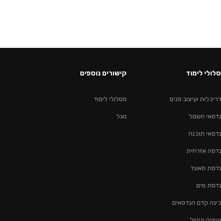
לולי לימוד
קישורים נוספים
ריכלות ועיצוב פנים
מסלולי לימוד
דסאי חשמל
סגל
דסאי תוכנה
דסה אזרחית
דסת סאונד
דסת מים
ינה קדם הנדסאים
שייה וניהול