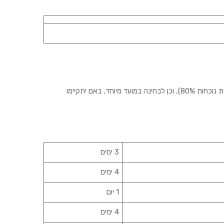
לסטודנטיות וסטודנטים מהדתות הבאות: מוסלמים, דרוזים ונוצרים, ניתנת הזכות להיעדרות מלימודים לפי רשימת החגים שלהלן (במגבלת חובת נוכחות 80%), וכן לבחינה במועד מיוחד, באם יתקיימו
3 ימים
4 ימים
1 יום
4 ימים