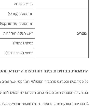
עיד אל אדחה
חג המולד (קתולי)
חג המולד (אורתודוקסי)
נוצרים
ראש השנה האזרחית
פסחא (קתולי)
פסחא (אורתודוקסי)
התאמות בבחינות בימי חג ובצום הרמדאן וה
כל סטודנטית וסטודנט מהמגזר המוסלמי והצ’רקסי אשר צמים ב
ובני העדה הנוצרית הצמים בימי טרום הפסחא יהיו זכאים להתאמ
בבחינות המתקיימות בתקופה זו תהיה תוספת זמן מקסימלית של 30 דקות למבחן. אין התאמות כפולות, סטודנט/ית שמקבל/ת תוספת זמן בגין התאמה כלשהיא, לא ת/יהיה זכאי 