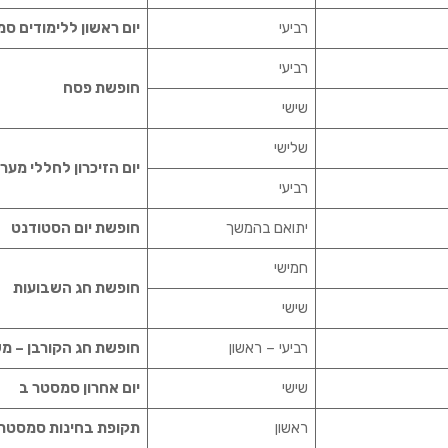
רביעי
יום ראשון ללימודים ס
רביעי
חופשת פסח
שישי
שלישי
יום הזיכרון לחללי מע
רביעי
יתואם בהמשך
חופשת יום הסטודנט
חמישי
חופשת חג השבועות
שישי
רביעי – ראשון
חופשת חג הקורבן – מ
שישי
יום אחרון סמסטר ב
ראשון
תקופת בחינות סמסטר 