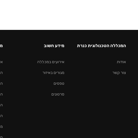
המכללה הטכנולוגית כנרת
מידע חשוב
מס
אודות
אירועים במכללה
אד
צור קשר
מגורים באיזור
הנ
טפסים
הנ
סרטונים
הנ
הנ
הנ
מכ
תע