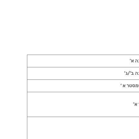
ה א’
ה ב’/ג’
סמסטר א ‘
 א’