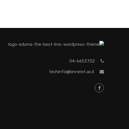
04-6653702
techinfo@kinneret.ac.il